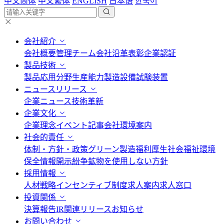
中文简体
中文繁体
ENGLISH
日本语
한국어
会社紹介
会社概要
管理チーム
会社沿革
表彰
企業認証
製品技術
製品応用分野
生産能力
製造設備
試験装置
ニュースリリース
企業ニュース
技術革新
企業文化
企業理念
イベント記事
会社環境案内
社会的責任
体制・方針・政策
グリーン製造
福利厚生
社会福祉
環境
保全情報開示
紛争鉱物を使用しない方針
採用情報
人材戦略
インセンティブ制度
求人案内
求人窓口
投資関係
決算報告
IR関連リリース
お知らせ
お問い合わせ