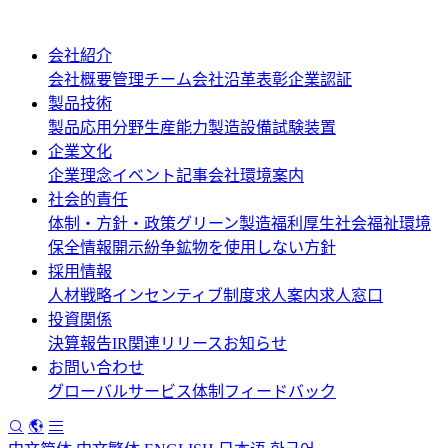
会社紹介
会社概要
管理チーム
会社沿革
表彰
企業認証
製品技術
製品応用分野
生産能力
製造設備
試験装置
企業文化
企業理念
イベント記事
会社環境案内
社会的責任
体制・方針・政策
グリーン製造
福利厚生
社会福祉
環境
保全情報開示
紛争鉱物を使用しない方針
採用情報
人材戦略
インセンティブ制度
求人案内
求人窓口
投資関係
決算報告
IR関連リリース
お知らせ
お問い合わせ
グローバルサービス体制
フィードバック