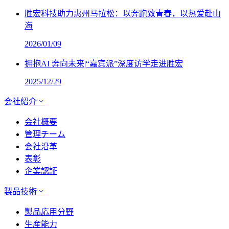
胜宏科技助力惠州马拉松：以奔跑致青春，以热爱赴山
海
2026/01/09
拥抱AI 奔向未来|“嘉宾派”深度访学走进胜宏
2025/12/29
会社紹介
会社概要
管理チーム
会社沿革
表彰
企業認証
製品技術
製品応用分野
生産能力