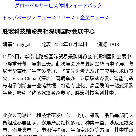
グローバルサービス体制
フィードバック
トップページ
>
ニュースリリース
>
企業ニュース
胜宏科技精彩亮相深圳国际会展中心
編集：mgr_all 発表:
2020年11月04日
浏览:
1818
11月3日，华南电路板国际贸易采购博览会于深圳国际会展中
心隆重开幕，展期三天。此次展会还与慕尼黑华南电子展、慕
尼黑华南电子生产设备展、华南先进激光及加工应用技术展览
会、VisionChina（深圳）同期举办，五展联动齐发，智能制造
与电子创新全产业链共振，打造专业化、高品质的一站式采购
平台，吸引了诸多PCB名企参展，胜宏科技名列其中。
此次公司派出工程技术研发中心、业务、采购、品质等部门人
员组成参展团队，参展产品结构多元，种类丰富，涉及无线充
电、消费类电子、电池保护板、平面变压器等方面，其中重点