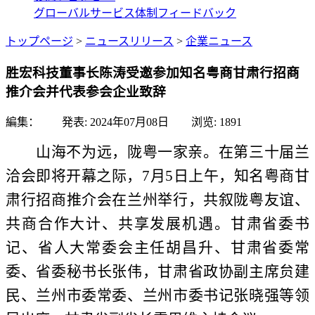
グローバルサービス体制
フィードバック
トップページ
>
ニュースリリース
>
企業ニュース
胜宏科技董事长陈涛受邀参加知名粤商甘肃行招商
推介会并代表参会企业致辞
編集： 発表:
2024年07月08日
浏览:
1891
山海不为远，陇粤一家亲。在第三十届兰
洽会即将开幕之际，
7月5日上午，知名粤商甘
肃行招商推介会在兰州举行，共叙陇粤友谊、
共商合作大计、共享发展机遇。甘肃省委书
记、省人大常委会主任胡昌升、甘肃省委常
委、省委秘书长张伟，甘肃省政协副主席贠建
民、兰州市委常委、兰州市委书记张晓强等领