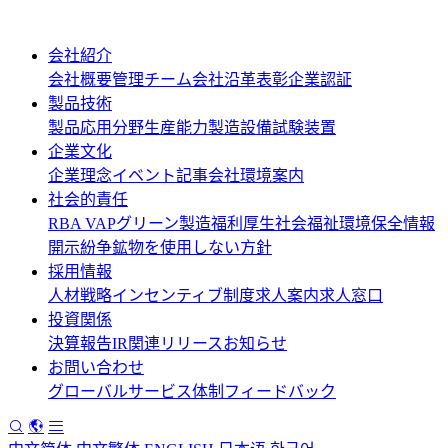
会社紹介
会社概要
管理チーム
会社沿革
表彰
企業認証
製品技術
製品応用分野
生産能力
製造設備
試験装置
企業文化
企業理念
イベント記事
会社環境案内
社会的責任
RBA VAP
グリーン製造
福利厚生
社会福祉
環境保全情報
開示
紛争鉱物を使用しない方針
採用情報
人材戦略
インセンティブ制度
求人案内
求人窓口
投資関係
決算報告
IR関連リリース
お知らせ
お問い合わせ
グローバルサービス体制
フィードバック