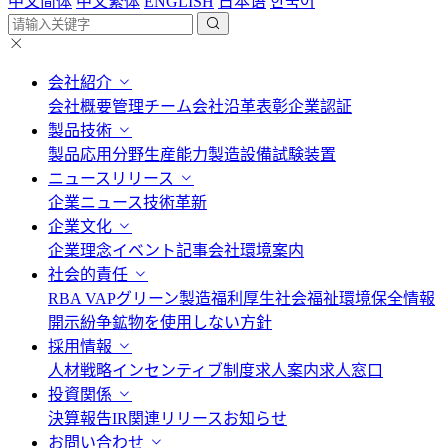
中文简体
中文繁体
ENGLISH
日本语
한국어
会社紹介
会社概要
管理チーム
会社沿革
表彰
企業認証
製品技術
製品応用分野
生産能力
製造設備
試験装置
ニュースリリース
企業ニュース
技術革新
企業文化
企業理念
イベント記事
会社環境案内
社会的責任
RBA VAP
グリーン製造
福利厚生
社会福祉
環境保全情報
開示
紛争鉱物を使用しない方針
採用情報
人材戦略
インセンティブ制度
求人案内
求人窓口
投資関係
決算報告
IR関連リリース
お知らせ
お問い合わせ