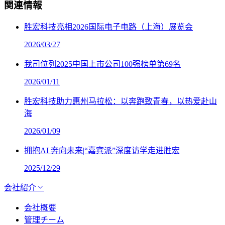
関連情報
胜宏科技亮相2026国际电子电路（上海）展览会
2026/03/27
我司位列2025中国上市公司100强榜单第69名
2026/01/11
胜宏科技助力惠州马拉松：以奔跑致青春，以热爱赴山
海
2026/01/09
拥抱AI 奔向未来|“嘉宾派”深度访学走进胜宏
2025/12/29
会社紹介
会社概要
管理チーム