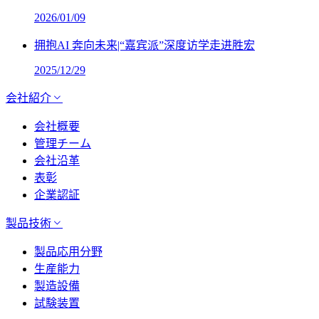
2026/01/09
拥抱AI 奔向未来|“嘉宾派”深度访学走进胜宏
2025/12/29
会社紹介
会社概要
管理チーム
会社沿革
表彰
企業認証
製品技術
製品応用分野
生産能力
製造設備
試験装置