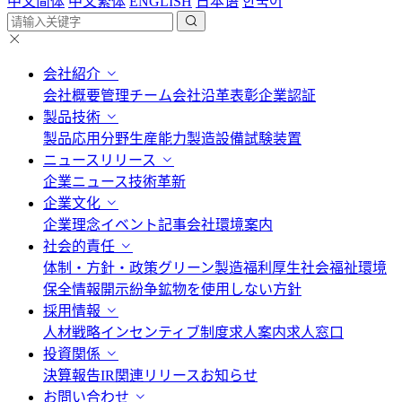
中文简体
中文繁体
ENGLISH
日本语
한국어
会社紹介
会社概要
管理チーム
会社沿革
表彰
企業認証
製品技術
製品応用分野
生産能力
製造設備
試験装置
ニュースリリース
企業ニュース
技術革新
企業文化
企業理念
イベント記事
会社環境案内
社会的責任
体制・方針・政策
グリーン製造
福利厚生
社会福祉
環境
保全情報開示
紛争鉱物を使用しない方針
採用情報
人材戦略
インセンティブ制度
求人案内
求人窓口
投資関係
決算報告
IR関連リリース
お知らせ
お問い合わせ