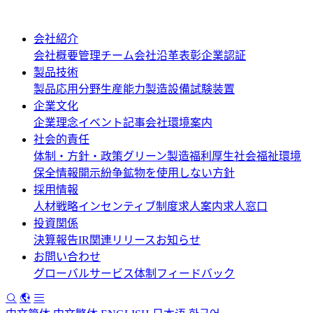
会社紹介
会社概要
管理チーム
会社沿革
表彰
企業認証
製品技術
製品応用分野
生産能力
製造設備
試験装置
企業文化
企業理念
イベント記事
会社環境案内
社会的責任
体制・方針・政策
グリーン製造
福利厚生
社会福祉
環境
保全情報開示
紛争鉱物を使用しない方針
採用情報
人材戦略
インセンティブ制度
求人案内
求人窓口
投資関係
決算報告
IR関連リリース
お知らせ
お問い合わせ
グローバルサービス体制
フィードバック