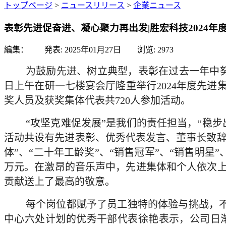
トップページ
>
ニュースリリース
>
企業ニュース
表彰先进促奋进、凝心聚力再出发|胜宏科技2024
編集： 発表:
2025年01月27日
浏览:
2973
为鼓励先进、树立典型，表彰在过去一年中努
日上午在研一七楼宴会厅隆重举行2024年度先
奖人员及获奖集体代表共720人参加活动。
“攻坚克难促发展”是我们的责任担当，“稳
活动共设有先进表彰、优秀代表发言、董事长致辞三
体”、“二十年工龄奖”、“销售冠军”、“销售明星”
万元。在激昂的音乐声中，先进集体和个人依次
贡献送上了最高的敬意。
每个岗位都赋予了员工独特的体验与挑战，不
中心六处计划的优秀干部代表徐艳表示，公司日