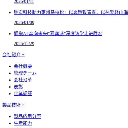
2026/01/11
胜宏科技助力惠州马拉松：以奔跑致青春，以热爱赴山海
2026/01/09
拥抱AI 奔向未来|“嘉宾派”深度访学走进胜宏
2025/12/29
会社紹介
会社概要
管理チーム
会社沿革
表彰
企業認証
製品技術
製品応用分野
生産能力