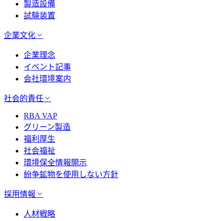
製造設備
試験装置
企業文化
企業理念
イベント記事
会社環境案内
社会的責任
RBA VAP
グリーン製造
福利厚生
社会福祉
環境保全情報開示
紛争鉱物を使用しない方針
採用情報
人材戦略