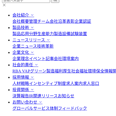
会社紹介
会社概要
管理チーム
会社沿革
表彰
企業認証
製品技術
製品応用分野
生産能力
製造設備
試験装置
ニュースリリース
企業ニュース
技術革新
企業文化
企業理念
イベント記事
会社環境案内
社会的責任
RBA VAP
グリーン製造
福利厚生
社会福祉
環境保全情報
採用情報
人材戦略
インセンティブ制度
求人案内
求人窓口
投資関係
決算報告
IR関連リリース
お知らせ
お問い合わせ
グローバルサービス体制
フィードバック