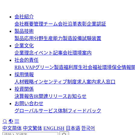
会社紹介
会社概要
管理チーム
会社沿革
表彰
企業認証
製品技術
製品応用分野
生産能力
製造設備
試験装置
企業文化
企業理念
イベント記事
会社環境案内
社会的責任
RBA VAP
グリーン製造
福利厚生
社会福祉
環境保全情報
採用情報
人材戦略
インセンティブ制度
求人案内
求人窓口
投資関係
決算報告
IR関連リリース
お知らせ
お問い合わせ
グローバルサービス体制
フィードバック
中文简体
中文繁体
ENGLISH
日本语
한국어