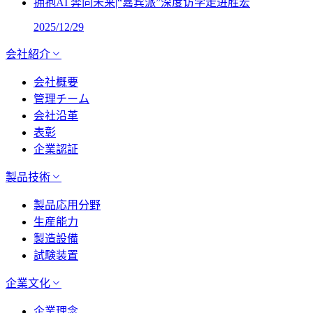
拥抱AI 奔向未来|“嘉宾派”深度访学走进胜宏
2025/12/29
会社紹介
会社概要
管理チーム
会社沿革
表彰
企業認証
製品技術
製品応用分野
生産能力
製造設備
試験装置
企業文化
企業理念