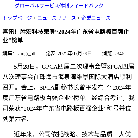
グローバルサービス体制
フィードバック
トップページ
>
ニュースリリース
>
企業ニュース
喜讯！胜宏科技荣登“2024年广东省电路板百强企
业”榜单
編集：jamgr_all 発表:
2025年05月29日
浏览:
2346
5月28日，GPCA四届二次理事会暨SPCA四届
八次理事会在珠海市海泉湾维景国际大酒店顺利
召开。会上，SPCA副秘书长曾平发布了“2024年
度广东省电路板百强企业”榜单。经综合考评，我
司荣获“2024年广东省电路板百强企业”称号并位
列第六名。
近年来，公司依托战略、技术与品质三大优