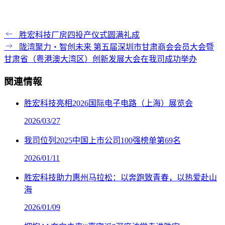
胜宏科技厂房四投产仪式圆满礼成
陇湾聚力・智创未来 第五届深圳市甘肃商会会员大会暨
甘肃省（粤港澳大湾区）创新发展大会在我司成功举办
関連情報
胜宏科技亮相2026国际电子电路（上海）展览会
2026/03/27
我司位列2025中国上市公司100强榜单第69名
2026/01/11
胜宏科技助力惠州马拉松：以奔跑致青春，以热爱赴山
海
2026/01/09