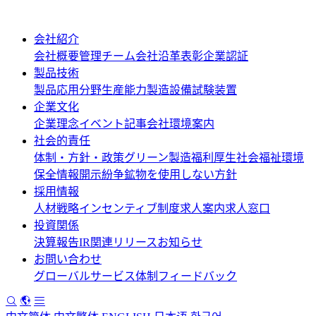
会社紹介
会社概要
管理チーム
会社沿革
表彰
企業認証
製品技術
製品応用分野
生産能力
製造設備
試験装置
企業文化
企業理念
イベント記事
会社環境案内
社会的責任
体制・方針・政策
グリーン製造
福利厚生
社会福祉
環境
保全情報開示
紛争鉱物を使用しない方針
採用情報
人材戦略
インセンティブ制度
求人案内
求人窓口
投資関係
決算報告
IR関連リリース
お知らせ
お問い合わせ
グローバルサービス体制
フィードバック