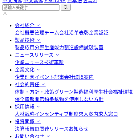
中文简体
中文繁体
ENGLISH
日本语
한국어
会社紹介
会社概要
管理チーム
会社沿革
表彰
企業認証
製品技術
製品応用分野
生産能力
製造設備
試験装置
ニュースリリース
企業ニュース
技術革新
企業文化
企業理念
イベント記事
会社環境案内
社会的責任
体制・方針・政策
グリーン製造
福利厚生
社会福祉
環境
保全情報開示
紛争鉱物を使用しない方針
採用情報
人材戦略
インセンティブ制度
求人案内
求人窓口
投資関係
決算報告
IR関連リリース
お知らせ
お問い合わせ