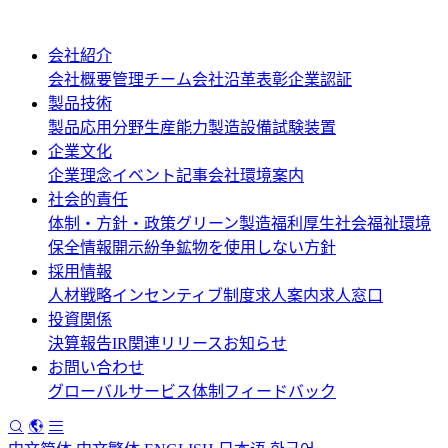
会社紹介
会社概要
管理チーム
会社沿革
表彰
企業認証
製品技術
製品応用分野
生産能力
製造設備
試験装置
企業文化
企業理念
イベント記事
会社環境案内
社会的責任
体制・方針・政策
グリーン製造
福利厚生
社会福祉
環境
保全情報開示
紛争鉱物を使用しない方針
採用情報
人材戦略
インセンティブ制度
求人案内
求人窓口
投資関係
決算報告
IR関連リリース
お知らせ
お問い合わせ
グローバルサービス体制
フィードバック