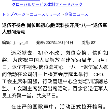
グローバルサービス体制
フィードバック
トップページ
>
ニュースリリース
>
企業ニュース
退伍不褪色 岗位践初心|胜宏科技开展“八一”退伍军
人慰问活动
編集：jamgr_all 発表:
2025年08月01日
浏览:
821
迷彩褪去，初心不改；岗位变换，信仰如
磐。为庆祝中国人民解放军建军98周年，8月1
日，退伍不褪色·岗位践初心—“八一”退伍军人慰
问活动在公司研一七楼宴会厅隆重举行。CFO、
工会主席朱国强，行政管理中心企划培训部副总
监、工会副主席张召出席活动，百余名退伍军人
员工齐聚一堂，共庆节日。
在庄严的国歌声中，活动正式拉开帷幕。