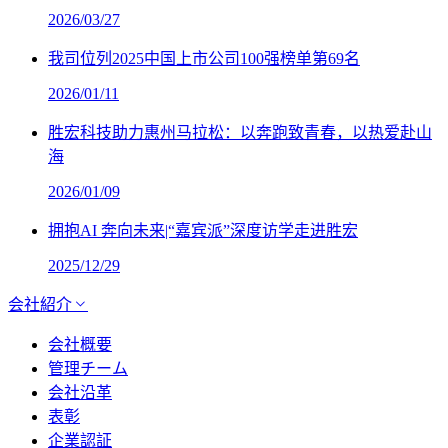
2026/03/27
我司位列2025中国上市公司100强榜单第69名
2026/01/11
胜宏科技助力惠州马拉松：以奔跑致青春，以热爱赴山
海
2026/01/09
拥抱AI 奔向未来|“嘉宾派”深度访学走进胜宏
2025/12/29
会社紹介
会社概要
管理チーム
会社沿革
表彰
企業認証