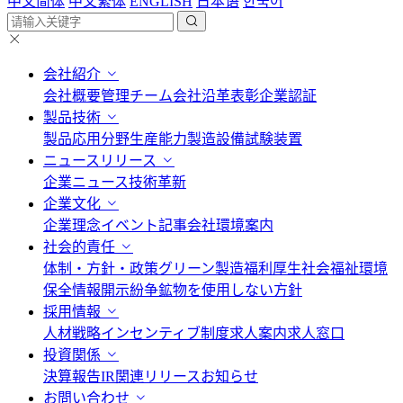
中文简体
中文繁体
ENGLISH
日本语
한국어
会社紹介
会社概要
管理チーム
会社沿革
表彰
企業認証
製品技術
製品応用分野
生産能力
製造設備
試験装置
ニュースリリース
企業ニュース
技術革新
企業文化
企業理念
イベント記事
会社環境案内
社会的責任
体制・方針・政策
グリーン製造
福利厚生
社会福祉
環境
保全情報開示
紛争鉱物を使用しない方針
採用情報
人材戦略
インセンティブ制度
求人案内
求人窓口
投資関係
決算報告
IR関連リリース
お知らせ
お問い合わせ