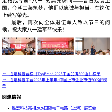
定格成专属“八一”的高光瞬间——昔日戎装卫
国，今朝工装筑梦，他们以忠诚与担当，在岗位
上续写荣光。
最后，再次向全体退伍军人致以节日的问
候，祝大家八一建军节快乐！
胜宏科技登榜《TopBrand 2025中国品牌500强》榜单
胜宏科技荣登2025年上半年“中国上市企业市值500强”榜
单
関連情報
胜宏科技亮相2026国际电子电路（上海）展览会