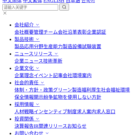
中文简体
中文繁体
ENGLISH
日本语
한국어
会社紹介
会社概要
管理チーム
会社沿革
表彰
企業認証
製品技術
製品応用分野
生産能力
製造設備
試験装置
ニュースリリース
企業ニュース
技術革新
企業文化
企業理念
イベント記事
会社環境案内
社会的責任
体制・方針・政策
グリーン製造
福利厚生
社会福祉
環境
保全情報開示
紛争鉱物を使用しない方針
採用情報
人材戦略
インセンティブ制度
求人案内
求人窓口
投資関係
決算報告
IR関連リリース
お知らせ
お問い合わせ