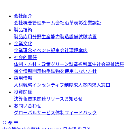
会社紹介
会社概要
管理チーム
会社沿革
表彰
企業認証
製品技術
製品応用分野
生産能力
製造設備
試験装置
企業文化
企業理念
イベント記事
会社環境案内
社会的責任
体制・方針・政策
グリーン製造
福利厚生
社会福祉
環境
保全情報開示
紛争鉱物を使用しない方針
採用情報
人材戦略
インセンティブ制度
求人案内
求人窓口
投資関係
決算報告
IR関連リリース
お知らせ
お問い合わせ
グローバルサービス体制
フィードバック